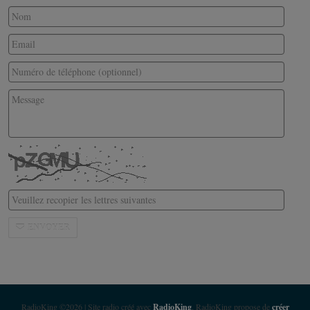
ENVOYER
RadioKing ©2026 | Site radio créé avec
RadioKing
. RadioKing propose de
créer