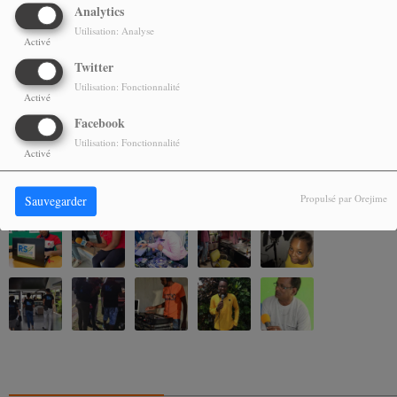
Analytics
Utilisation: Analyse
Vous devez être connecté pour commenter
Activé
SE CONNECTER
INSCRIPTION
Twitter
Utilisation: Fonctionnalité
Activé
Facebook
Utilisation: Fonctionnalité
Activé
NOS ALBUMS PHOTOS
Propulsé par Orejime
Sauvegarder
CONTACTEZ-NOUS