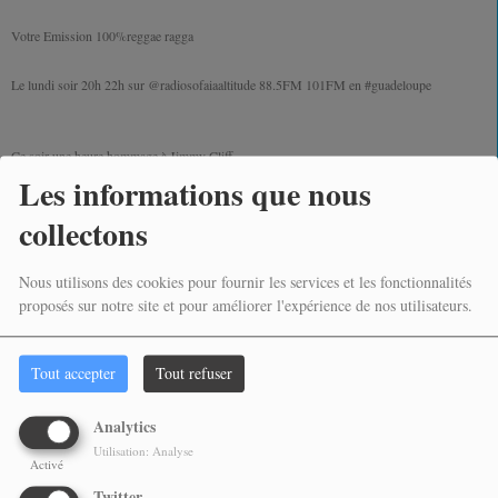
Votre Emission 100%reggae ragga
Le lundi soir 20h 22h sur
@radiosofaiaaltitude
88.5FM 101FM en
#guadeloupe
Ce soir une heure hommage à Jimmy Cliff
Les informations que nous
collectons
https://www.radio-sofaia-altitude.com/emissions/zion-station-29
Nous utilisons des cookies pour fournir les services et les fonctionnalités
Instagram
@zionstationradioshow
proposés sur notre site et pour améliorer l'expérience de nos utilisateurs.
Telegram
https://t.me/zionstation
Tout accepter
Tout refuser
Mail
Analytics
Zionstationradioshow@gmail.com
Utilisation: Analyse
Activé
Twitter