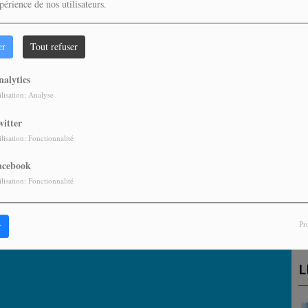
périence de nos utilisateurs.
er
Tout refuser
nalytics
ilisation: Analyse
witter
ilisation: Fonctionnalité
acebook
A
ilisation: Fonctionnalité
P
Pr
r
L