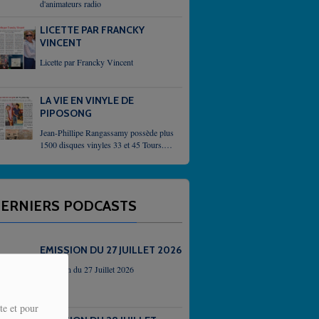
d'animateurs radio
LICETTE PAR FRANCKY
VINCENT
Licette par Francky Vincent
LA VIE EN VINYLE DE
PIPOSONG
Jean-Phillipe Rangassamy possède plus
1500 disques vinyles 33 et 45 Tours. Il
demeure un passioné qui,
inlassablement, enrichit sa collection
grace, parfois, à des...
ERNIERS PODCASTS
EMISSION DU 27 JUILLET 2026
Emission du 27 Juillet 2026
te et pour