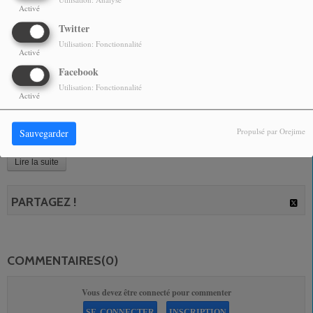
Activé
Sorti en 2006, l'album
Corps et Âmes
le fait découvrir aux Antilles où il reçoit un accueil
sincère lors de sa première tournée. La découverte et réciproque, l'artiste puisant dans les
Twitter
Caraïbes de nouvelles sources d'inspiration comme le kompa haïtien. De plus en plus
Utilisation: Fonctionnalité
Activé
apprécié Outre-mer, Marvin perce en Métropole avec l'album
Mon Univers
qui comprend
Facebook
des titres avec Tanya St. Val, Mokobé et Matt Houston en 2013. Marvin revient en mai
Utilisation: Fonctionnalité
2014 avec l'album
By Marvin
, puis connaît un succès en duo sur
« Ma Vie sans toi »
avec
Activé
la chanteuse Phylissia Ross en décembre. En 2016, c'est cette fois avec Nesly qu'il partage
le micro sur le titre « Dans ma life », qui intègre l'album ensoleillé
Mes Couleurs.
Propulsé par Orejime
Sauvegarder
Lire la suite
PARTAGEZ !
COMMENTAIRES(0)
Vous devez être connecté pour commenter
SE CONNECTER
INSCRIPTION