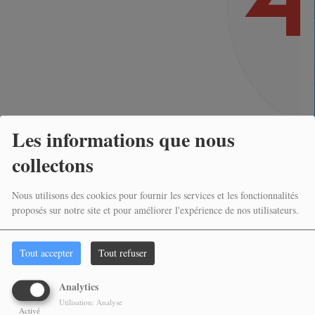
Les informations que nous
collectons
OUPS, VOUS AVEZ
Nous utilisons des cookies pour fournir les services et les fonctionnalités
RENCONTRÉ UNE
proposés sur notre site et pour améliorer l'expérience de nos utilisateurs.
ERREUR.
Tout accepter
Tout refuser
IL SEMBLE QUE LA PAGE QUE VOUS
RECHERCHEZ N’EXISTE PLUS.
Analytics
Utilisation: Analyse
Activé